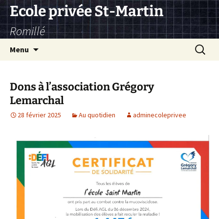
Aller
Ecole privée St-Martin
au
Romillé
contenu
Recherc
Menu
Dons à l’association Grégory
Lemarchal
28 février 2025
Au quotidien
adminecoleprivee