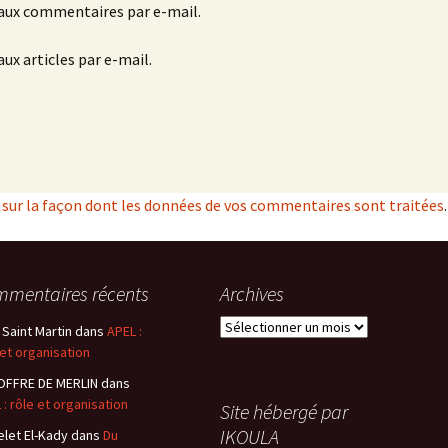
aux commentaires par e-mail.
ux articles par e-mail.
s sur la façon dont les données de vos commentaires sont traitées
.
mentaires récents
Archives
Archives
 Saint Martin
dans
APEL :
 et organisation
OFFRE DE MERLIN
dans
 : rôle et organisation
Site hébergé par
IKOULA
elet El-Kady
dans
Du