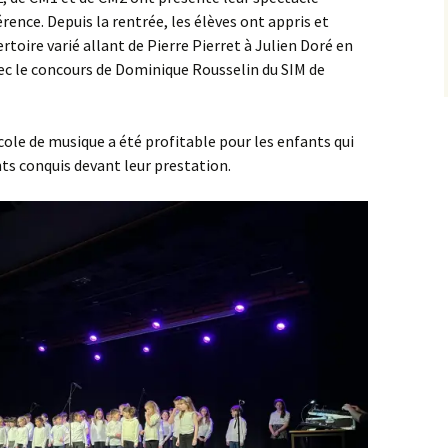
des « monstres » – juin
érence. Depuis la rentrée, les élèves ont appris et
Equipe 2017-2018
2018
rtoire varié allant de Pierre Pierret à Julien Doré en
c le concours de Dominique Rousselin du SIM de
Equipe 2016-2017
Visite à la ferme – juillet
2017
Equipe 2015-2016
Février 2017 – Musiques
cole de musique a été profitable pour les enfants qui
et danses bretonnes
nts conquis devant leur prestation.
Equipe 2014-2015
avec le SIM de Tinténiac
Classe découverte à
Saint Pol de Léon – mars
2017
Courir pour ELA – octobre
2016
Sortie à Saint-Malo – juin
2015