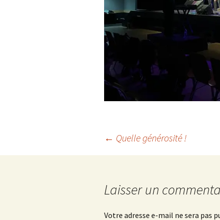
Navigation
←
Quelle générosité !
des
Laisser un commenta
articles
Votre adresse e-mail ne sera pas p