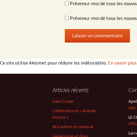
Prévenez-moi de tous les nouve
Prévenez-moi de tous les nouvea
Ce site utilise Akismet pour réduire les indésirables.
En savoir plu
Articles récents
Com
Sauv’Coeur
Apel
rôle
Célébration et « Grande
lessive »
LE C
APEL
Mi-Carême et carnaval
Larc
Générosité et dons