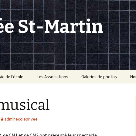
ée St-Martin
vie de l’école
Les Associations
Galeries de photos
No
 équipes enseignante
APEL : rôle et
Equipe 2022-2023
Course parrainée du 15
non enseignante
organisation
octobre au profit des
musical
Blouses Roses
Equipe 2021-2022
 menus de la cantine
OGEC : rôle et
Tornade blanche le 8
organisation
Classe découverte
février
Equipe 2019-2020
« Paris » – du 11 au 14
adminecoleprivee
mars 2019
11 avril 2015 : avis de
Equipe 2018-2019
tornade
CE2, de CM1 et de CM2 ont présenté leur spectacle
Kermesse sur le thème