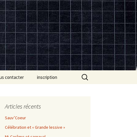
Rechercher :
us contacter
inscription
Articles récents
Sauv’Coeur
Célébration et « Grande lessive »
Mi-Carême et carnaval