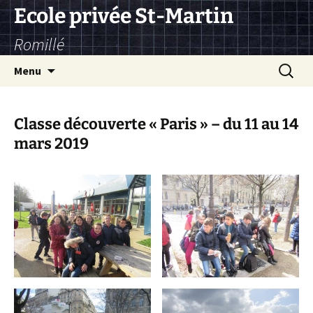
Aller
Ecole privée St-Martin
au
Romillé
contenu
Recherc
Menu
Classe découverte « Paris » – du 11 au 14
mars 2019