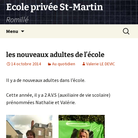
Aller
Ecole privée St-Martin
au
Romillé
contenu
Recherc
Menu
les nouveaux adultes de l’école
14 octobre 2014
Au quotidien
Valerie LE DEVIC
Il y a de nouveaux adultes dans l’école.
Cette année, il y a 2 A.V.S (auxiliaire de vie scolaire)
prénommées Nathalie et Valérie.