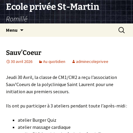
Aller
Ecole privée St-Martin
au
Romillé
contenu
Recherc
Menu
Sauv’Coeur
30 avril 2026
Au quotidien
adminecoleprivee
Jeudi 30 Avril, la classe de CM1/CM2 a reçu l’association
Sauv’Coeurs de la polyclinique Saint Laurent pour une
initiation aux premiers secours.
Ils ont pu participer à 3 ateliers pendant toute l’après-midi :
atelier Burger Quiz
atelier massage cardiaque