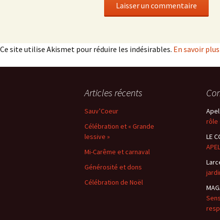
Ce site utilise Akismet pour réduire les indésirables.
En savoir plu
Articles récents
Com
Sauv’Coeur
Apel
rôle
Célébration et « Grande
lessive »
LE C
APEL
Mi-Carême et carnaval
Larc
Générosité et dons
jard
Célébration de Noël
MAGA
Sens
resp