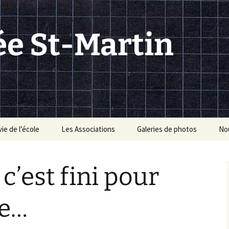
ée St-Martin
vie de l’école
Les Associations
Galeries de photos
No
 équipes enseignante
APEL : rôle et
Equipe 2022-2023
Course parrainée du 15
non enseignante
organisation
octobre au profit des
 c’est fini pour
Blouses Roses
Equipe 2021-2022
 menus de la cantine
OGEC : rôle et
Tornade blanche le 8
organisation
Classe découverte
février
Equipe 2019-2020
« Paris » – du 11 au 14
ée…
mars 2019
11 avril 2015 : avis de
Equipe 2018-2019
tornade
Kermesse sur le thème