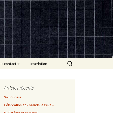
Rechercher :
us contacter
inscription
Articles récents
Sauv’Coeur
Célébration et « Grande lessive »
Mi-Carême et carnaval