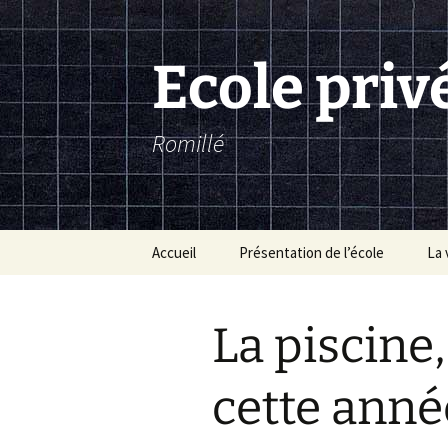
Aller
au
contenu
Ecole priv
Romillé
Accueil
Présentation de l’école
La 
Le projet éducatif de
Les
l’école
et 
La piscine,
Règlement intérieur
Les
cette ann
Charte d’utilisation de la
vidéosurveillance