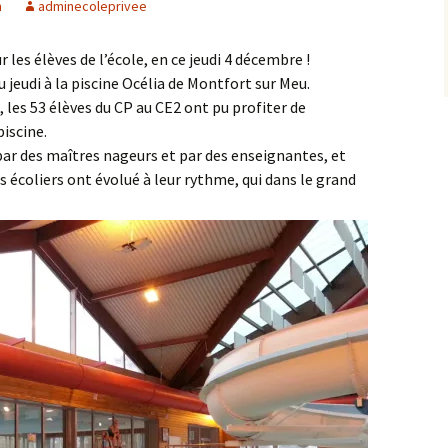
n
adminecoleprivee
des « monstres » – juin
Equipe 2017-2018
2018
ur les élèves de l’école, en ce jeudi 4 décembre !
Equipe 2016-2017
Visite à la ferme – juillet
u jeudi à la piscine Océlia de Montfort sur Meu.
2017
les 53 élèves du CP au CE2 ont pu profiter de
Equipe 2015-2016
piscine.
Février 2017 – Musiques
et danses bretonnes
ar des maîtres nageurs et par des enseignantes, et
Equipe 2014-2015
avec le SIM de Tinténiac
 écoliers ont évolué à leur rythme, qui dans le grand
Classe découverte à
Saint Pol de Léon – mars
2017
Courir pour ELA – octobre
2016
Sortie à Saint-Malo – juin
2015