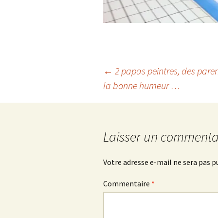
Navigation
←
2 papas peintres, des pare
la bonne humeur …
des
articles
Laisser un commenta
Votre adresse e-mail ne sera pas p
Commentaire
*