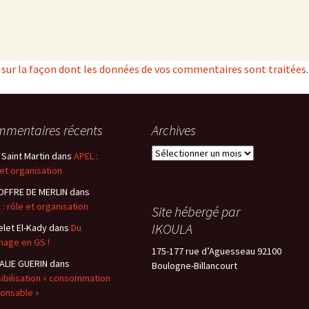
s sur la façon dont les données de vos commentaires sont traitées
.
mentaires récents
Archives
Archives
 Saint Martin
dans
APEL :
 et organisation
OFFRE DE MERLIN
dans
 : rôle et organisation
Site hébergé par
IKOULA
elet El-Kady
dans
Du
inage en GS !
175-177 rue d’Aguesseau 92100
LIE GUERIN
dans
Boulogne-Billancourt
ibilisation « consommation
onsable »