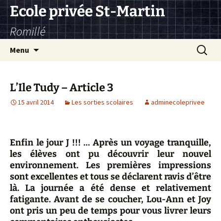
Aller
Ecole privée St-Martin
au
Romillé
contenu
Recherc
Menu
L’Ile Tudy – Article 3
15 avril 2014
Les sorties scolaires
adminecoleprivee
Enfin le jour J !!! … Après un voyage tranquille,
les élèves ont pu découvrir leur nouvel
environnement. Les premières impressions
sont excellentes et tous se déclarent ravis d’être
là. La journée a été dense et relativement
fatigante. Avant de se coucher, Lou-Ann et Joy
ont pris un peu de temps pour vous livrer leurs