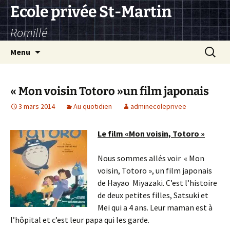
Aller
Ecole privée St-Martin
au
Romillé
contenu
Recherc
Menu
« Mon voisin Totoro »un film japonais
3 mars 2014
Au quotidien
adminecoleprivee
Le film «Mon voisin, Totoro »
Nous sommes allés voir « Mon
voisin, Totoro », un film japonais
de Hayao Miyazaki. C’est l’histoire
de deux petites filles, Satsuki et
Mei qui a 4 ans. Leur maman est à
l’hôpital et c’est leur papa qui les garde.