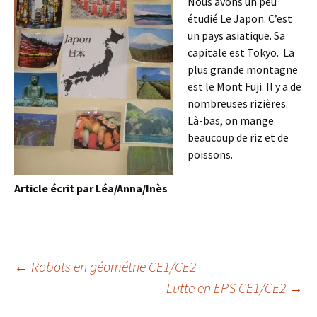
Nous avons un peu
étudié Le Japon. C’est
un pays asiatique. Sa
capitale est Tokyo. La
plus grande montagne
est le Mont Fuji. Il y a de
nombreuses rizières.
Là-bas, on mange
beaucoup de riz et de
poissons.
Article écrit par Léa/Anna/Inès
Navigation
←
Robots en géométrie CE1/CE2
Lutte en EPS CE1/CE2
→